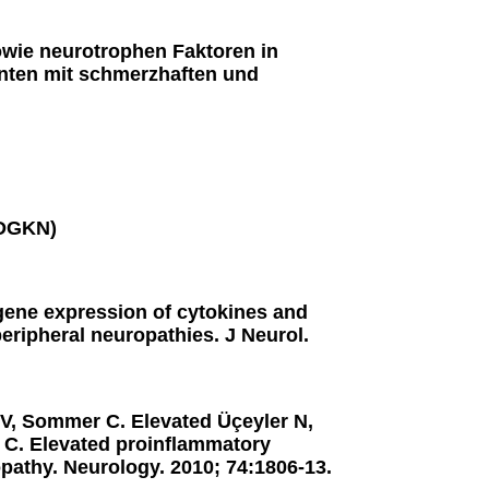
owie neurotrophen Faktoren in
nten mit schmerzhaften und
(DGKN)
 gene expression of cytokines and
peripheral neuropathies. J Neurol.
KV, Sommer C. Elevated Üçeyler N,
 C. Elevated proinflammatory
opathy. Neurology. 2010; 74:1806-13.