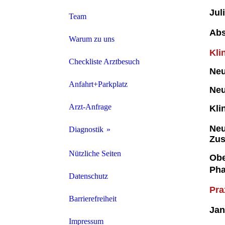
Jul
Team
Ab
Warum zu uns
Kli
Checkliste Arztbesuch
Neu
Anfahrt+Parkplatz
Neu
Arzt-Anfrage
Kli
Neu
Diagnostik
Zus
Neurophysiologie
Nützliche Seiten
Obe
Pha
Neurosonographie
Datenschutz
Pra
Neuropsychologie
Barrierefreiheit
Ja
Labor
Impressum