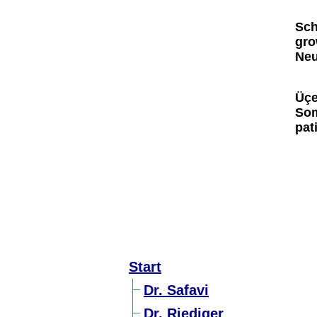
Sch
gro
Neu
Üçe
Som
pat
Start
Dr. Safavi
Dr. Riediger