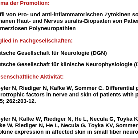
ema der Promotion:
fil von Pro- und anti-inflammatorischen Zytokinen s
anen Haut- und Nervus suralis-Biopsaten von Patie
merzlosen Polyneuropathien
glied in Fachgesellschaften:
tsche Gesellschaft für Neurologie (DGN)
tsche Gesellschaft für klinische Neurophysiologie 
senschaftliche Aktivität:
yler N, Riediger N, Kafke W, Sommer C. Differential
rotrophic factors in nerve and skin of patients with 
5; 262:203-12.
yler N, Kafke W, Riediger N, He L, Necula G, Toyka 
ke W, Riediger N, He L, Necula G, Toyka KV, Sommer
okine expression in affected skin in small fiber neur