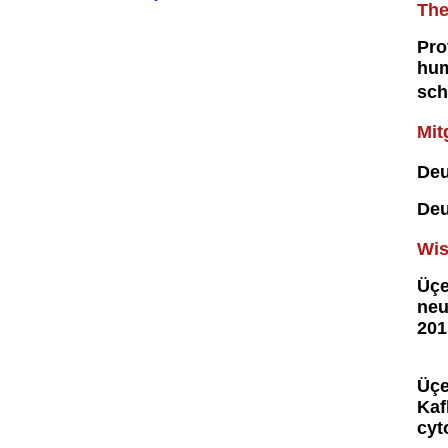
Th
Pro
hum
sch
Mit
Deu
Deu
Wis
Üçe
neu
201
Üçe
Kaf
cyt