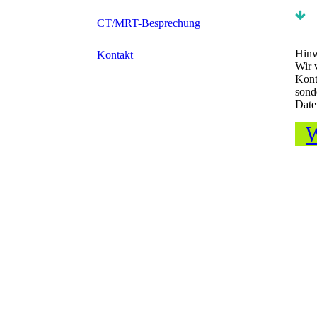
CT/MRT-Besprechung
Hinw
Kontakt
Wir 
Kont
sond
Date
W